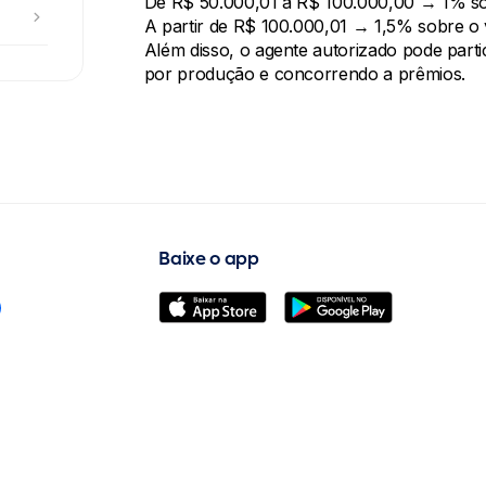
De R$ 50.000,01 a R$ 100.000,00 → 1% sob
menu_right
A partir de R$ 100.000,01 → 1,5% sobre o v
Além disso, o agente autorizado pode part
por produção e concorrendo a prêmios.
Baixe o app