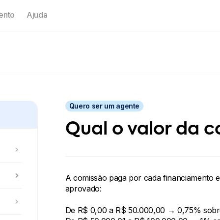
ento
Ajuda
Quero ser um agente
Qual o valor da 
menu_right
menu_right
A comissão paga por cada financiamento ef
aprovado:
menu_right
De R$ 0,00 a R$ 50.000,00 → 0,75% sobre 