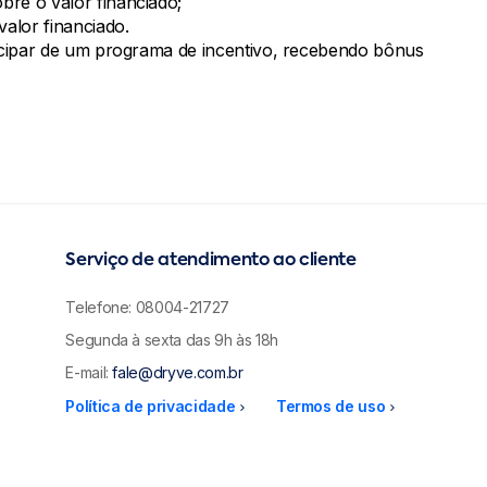
re o valor financiado;
alor financiado.
icipar de um programa de incentivo, recebendo bônus
Serviço de atendimento ao cliente
Telefone: 08004-21727
Segunda à sexta das 9h às 18h
E-mail:
fale@dryve.com.br
Política de privacidade
Termos de uso
menu_right
menu_right