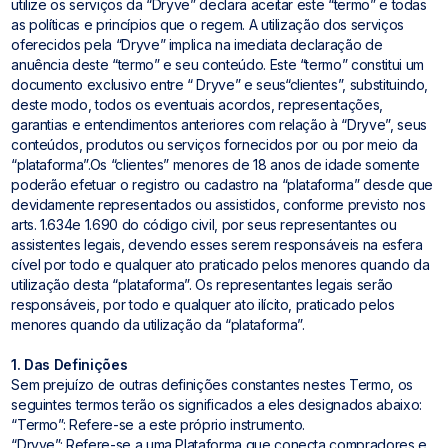
utilize os serviços da “Dryve” declara aceitar este “termo” e todas
as políticas e princípios que o regem. A utilização dos serviços
oferecidos pela “Dryve” implica na imediata declaração de
anuência deste “termo” e seu conteúdo. Este “termo” constitui um
documento exclusivo entre “ Dryve” e seus“clientes”, substituindo,
deste modo, todos os eventuais acordos, representações,
garantias e entendimentos anteriores com relação à “Dryve”, seus
conteúdos, produtos ou serviços fornecidos por ou por meio da
“plataforma”.Os “clientes” menores de 18 anos de idade somente
poderão efetuar o registro ou cadastro na “plataforma” desde que
devidamente representados ou assistidos, conforme previsto nos
arts. 1.634e 1.690 do código civil, por seus representantes ou
assistentes legais, devendo esses serem responsáveis na esfera
cível por todo e qualquer ato praticado pelos menores quando da
utilização desta “plataforma”. Os representantes legais serão
responsáveis, por todo e qualquer ato ilícito, praticado pelos
menores quando da utilização da “plataforma”.
1. Das Definições
Sem prejuízo de outras definições constantes nestes Termo, os
seguintes termos terão os significados a eles designados abaixo:
“Termo”: Refere-se a este próprio instrumento.
“Dryve”: Refere-se a uma Plataforma que conecta compradores e