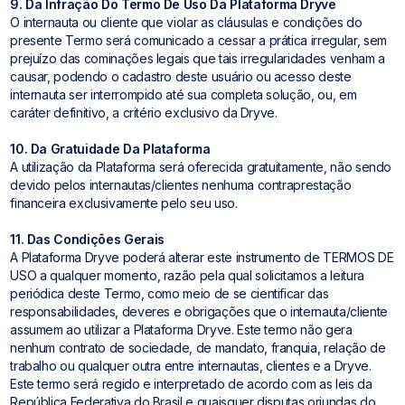
9. Da Infração Do Termo De Uso Da Plataforma Dryve
O internauta ou cliente que violar as cláusulas e condições do
presente Termo será comunicado a cessar a prática irregular, sem
prejuízo das cominações legais que tais irregularidades venham a
causar, podendo o cadastro deste usuário ou acesso deste
internauta ser interrompido até sua completa solução, ou, em
caráter definitivo, a critério exclusivo da Dryve.
10. Da Gratuidade Da Plataforma
A utilização da Plataforma será oferecida gratuitamente, não sendo
devido pelos internautas/clientes nenhuma contraprestação
financeira exclusivamente pelo seu uso.
11. Das Condições Gerais
A Plataforma Dryve poderá alterar este instrumento de TERMOS DE
USO a qualquer momento, razão pela qual solicitamos a leitura
periódica deste Termo, como meio de se cientificar das
responsabilidades, deveres e obrigações que o internauta/cliente
assumem ao utilizar a Plataforma Dryve. Este termo não gera
nenhum contrato de sociedade, de mandato, franquia, relação de
trabalho ou qualquer outra entre internautas, clientes e a Dryve.
Este termo será regido e interpretado de acordo com as leis da
República Federativa do Brasil e quaisquer disputas oriundas do