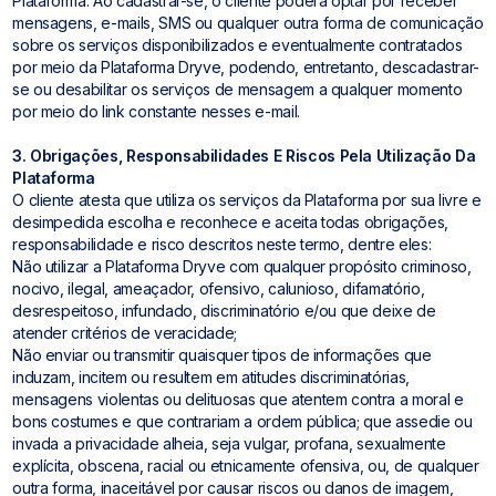
Plataforma. Ao cadastrar-se, o cliente poderá optar por receber
mensagens, e-mails, SMS ou qualquer outra forma de comunicação
sobre os serviços disponibilizados e eventualmente contratados
por meio da Plataforma Dryve, podendo, entretanto, descadastrar-
se ou desabilitar os serviços de mensagem a qualquer momento
por meio do link constante nesses e-mail.
3. Obrigações, Responsabilidades E Riscos Pela Utilização Da
Plataforma
O cliente atesta que utiliza os serviços da Plataforma por sua livre e
desimpedida escolha e reconhece e aceita todas obrigações,
responsabilidade e risco descritos neste termo, dentre eles:
Não utilizar a Plataforma Dryve com qualquer propósito criminoso,
nocivo, ilegal, ameaçador, ofensivo, calunioso, difamatório,
desrespeitoso, infundado, discriminatório e/ou que deixe de
atender critérios de veracidade;
Não enviar ou transmitir quaisquer tipos de informações que
induzam, incitem ou resultem em atitudes discriminatórias,
mensagens violentas ou delituosas que atentem contra a moral e
bons costumes e que contrariam a ordem pública; que assedie ou
invada a privacidade alheia, seja vulgar, profana, sexualmente
explícita, obscena, racial ou etnicamente ofensiva, ou, de qualquer
outra forma, inaceitável por causar riscos ou danos de imagem,