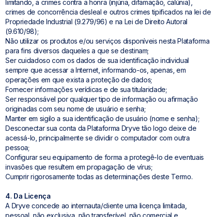
limitando, a crimes contra a honra (injúria, difamação, calúnia),
crimes de concorrência desleal e outros crimes tipificados na lei de
Propriedade Industrial (9.279/96) e na Lei de Direito Autoral
(9.610/98);
Não utilizar os produtos e/ou serviços disponíveis nesta Plataforma
para fins diversos daqueles a que se destinam;
Ser cuidadoso com os dados de sua identificação individual
sempre que acessar a Internet, informando-os, apenas, em
operações em que exista a proteção de dados;
Fornecer informações verídicas e de sua titularidade;
Ser responsável por qualquer tipo de informação ou afirmação
originadas com seu nome de usuário e senha;
Manter em sigilo a sua identificação de usuário (nome e senha);
Desconectar sua conta da Plataforma Dryve tão logo deixe de
acessá-lo, principalmente se dividir o computador com outra
pessoa;
Configurar seu equipamento de forma a protegê-lo de eventuais
invasões que resultem em propagação de vírus;
Cumprir rigorosamente todas as determinações deste Termo.
4. Da Licença
A Dryve concede ao internauta/cliente uma licença limitada,
pessoal, não exclusiva, não transferível, não comercial e