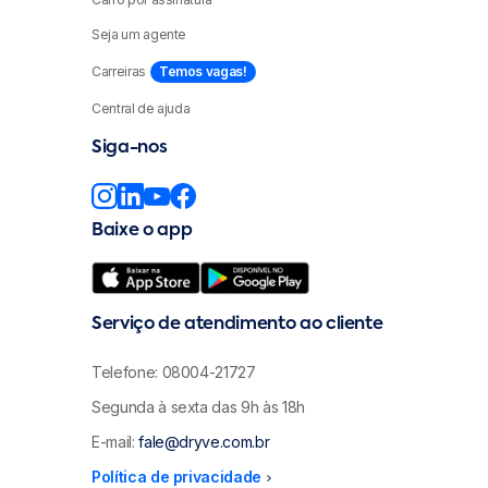
Seja um agente
Carreiras
Temos vagas!
Central de ajuda
Siga-nos
Baixe o app
Serviço de atendimento ao cliente
Telefone: 08004-21727
Segunda à sexta das 9h às 18h
E-mail:
fale@dryve.com.br
Política de privacidade
menu_right