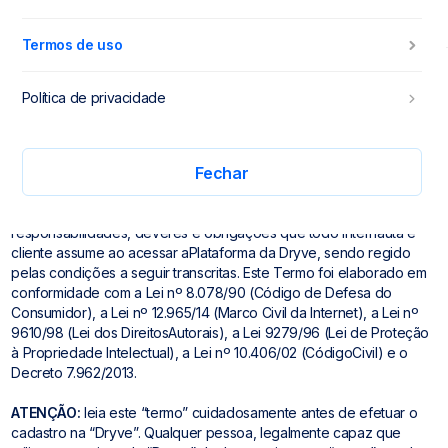
menu
menu_right
Termos de uso
Termos e condições de uso
menu_right
Política de privacidade
Este instrumento de TERMOS E CONDIÇÕES DE USO (“Termo”)
contém as Condições Gerais aplicáveis ao uso dos serviços
Fechar
oferecidos pela Plataforma Dryve, sendo parte integrante do
conjunto de providências que a Dryve toma sobre privacidade e
segurança de dados, bem como visa informaras
responsabilidades, deveres e obrigações que todo internauta e
cliente assume ao acessar aPlataforma da Dryve, sendo regido
pelas condições a seguir transcritas. Este Termo foi elaborado em
conformidade com a Lei nº 8.078/90 (Código de Defesa do
Consumidor), a Lei nº 12.965/14 (Marco Civil da Internet), a Lei nº
9610/98 (Lei dos DireitosAutorais), a Lei 9279/96 (Lei de Proteção
à Propriedade Intelectual), a Lei nº 10.406/02 (CódigoCivil) e o
Decreto 7.962/2013.
ATENÇÃO:
leia este “termo” cuidadosamente antes de efetuar o
cadastro na “Dryve”. Qualquer pessoa, legalmente capaz que