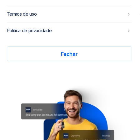
menu
menu_right
Termos de uso
Carros por assinatura
e
menu_right
Política de privacidade
financiamento de
veículos
com as melhores
Fechar
condições