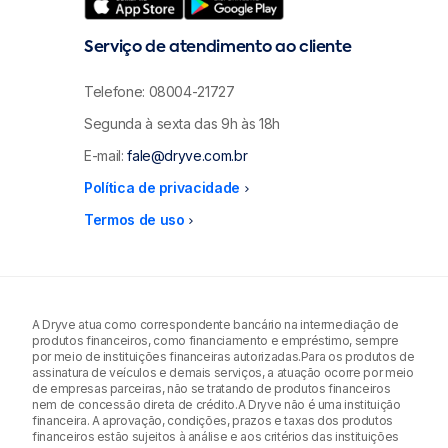
Serviço de atendimento ao cliente
Telefone: 08004-21727
Segunda à sexta das 9h às 18h
E-mail:
fale@dryve.com.br
Política de privacidade
menu_right
Termos de uso
menu_right
A Dryve atua como correspondente bancário na intermediação de
produtos financeiros, como financiamento e empréstimo, sempre
por meio de instituições financeiras autorizadas.Para os produtos de
assinatura de veículos e demais serviços, a atuação ocorre por meio
de empresas parceiras, não se tratando de produtos financeiros
nem de concessão direta de crédito.A Dryve não é uma instituição
financeira. A aprovação, condições, prazos e taxas dos produtos
financeiros estão sujeitos à análise e aos critérios das instituições