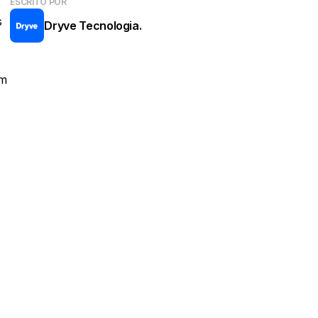
ESCRITO POR
s
Dryve Tecnologia.
om