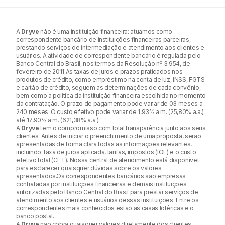
A
Dryve
não é uma instituição financeira: atuamos como
correspondente bancário de instituições financeiras parceiras,
prestando serviços de intermediação e atendimento aos clientes e
usuários. A atividade de correspondente bancário é regulada pelo
Banco Central do Brasil, nos termos da Resolução nº 3.954, de
fevereiro de 2011.As taxas de juros e prazos praticados nos
produtos de crédito, como empréstimo na conta de luz, INSS, FGTS
e cartão de crédito, seguem as determinações de cada convênio,
bem como a política da instituição financeira escolhida no momento
da contratação. O prazo de pagamento pode variar de 03 meses a
240 meses. O custo efetivo pode variar de 1,93% a.m. (25,80% a.a.)
até 17,90% a.m. (621,38% a.a.).
A
Dryve
tem o compromisso com total transparência junto aos seus
clientes. Antes de iniciar o preenchimento de uma proposta, serão
apresentadas de forma clara todas as informações relevantes,
incluindo: taxa de juros aplicada, tarifas, impostos (IOF) e o custo
efetivo total (CET). Nossa central de atendimento está disponível
para esclarecer quaisquer dúvidas sobre os valores
apresentados.Os correspondentes bancários são empresas
contratadas por instituições financeiras e demais instituições
autorizadas pelo Banco Central do Brasil para prestar serviços de
atendimento aos clientes e usuários dessas instituições. Entre os
correspondentes mais conhecidos estão as casas lotéricas e o
banco postal.
A
Dryve
não cobra quaisquer valores diretamente dos clientes,