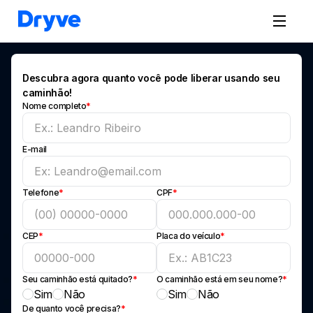
Descubra agora quanto você pode liberar usando seu
caminhão!
Nome completo
*
E-mail
Telefone
*
CPF
*
CEP
*
Placa do veículo
*
Seu caminhão está quitado?
*
O caminhão está em seu nome?
*
Sim
Não
Sim
Não
De quanto você precisa?
*