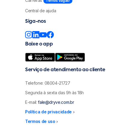
Carreiras
Temos vagas!
Central de ajuda
Siga-nos
Baixe o app
Serviço de atendimento ao cliente
Telefone: 08004-21727
Segunda à sexta das 9h às 18h
E-mail:
fale@dryve.com.br
Política de privacidade
menu_right
Termos de uso
menu_right